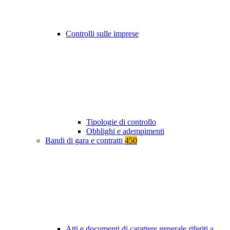
Controlli sulle imprese
Tipologie di controllo
Obblighi e adempimenti
Bandi di gara e contratti
450
Atti e documenti di carattere generale riferiti a