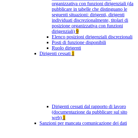
organizzativa con funzioni dirigenziali (da
pubblicare in tabelle che distinguano le
seguenti situazioni: dirigenti, dirigenti
individuati discrezionalmente, titolari di
posizione organizzativa con funzioni
dirigenziali)
9
Elenco posizioni dirigenziali discrezionali
Posti di funzione disponibili
Ruolo dirigenti
Dirigenti cessati
1
Dirigenti cessati dal rapporto di lavoro
(documentazione da pubblicare sul sito
web)
1
Sanzioni per mancata comunicazione dei dati