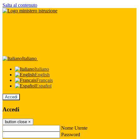
Salta al contenuto
Italiano
Italiano
English
Français
Español
Accedi
Accedi
button close
×
Nome Utente
Password