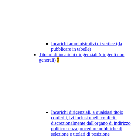
Incarichi amministrativi di vertice (da
pubblicare in tabelle)
Titolari di incarichi dirigenziali (dirigenti non
generali)
9
Incarichi dirigenziali, a qualsiasi titolo
conferiti, ivi inclusi quelli conferiti
discrezionalmente dall'organo di indirizzo
politico senza procedure pubbliche di
selezione e titolari di posizione