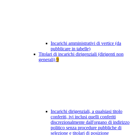
Incarichi amministrativi di vertice (da
pubblicare in tabelle)
Titolari di incarichi dirigenziali (dirigenti non
generali)
9
Incarichi dirigenziali, a qualsiasi titolo
conferiti, ivi inclusi quelli conferiti
discrezionalmente dall'organo di indirizzo
politico senza procedure pubbliche di
selezione e titolari di posizione