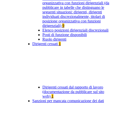
organizzativa con funzioni dirigenziali (da
pubblicare in tabelle che distinguano le
seguenti situazioni: dirigenti, dirigenti
individuati discrezionalmente, titolari di
posizione organizzativa con funzioni
dirigenziali)
9
Elenco posizioni dirigenziali discrezionali
Posti di funzione disponibili
Ruolo dirigenti
Dirigenti cessati
1
Dirigenti cessati dal rapporto di lavoro
(documentazione da pubblicare sul sito
web)
1
Sanzioni per mancata comunicazione dei dati