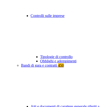
Controlli sulle imprese
Tipologie di controllo
Obblighi e adempimenti
Bandi di gara e contratti
450
Atti e documenti di carattere generale riferiti a