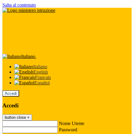
Salta al contenuto
Italiano
Italiano
English
Français
Español
Accedi
Accedi
button close
×
Nome Utente
Password