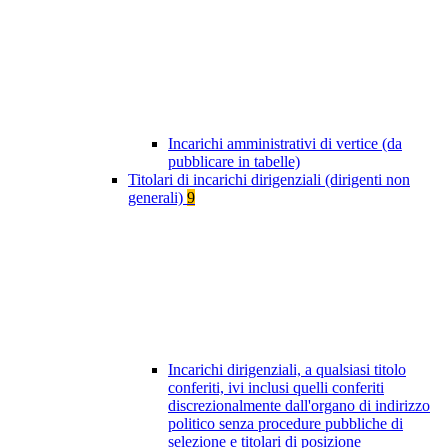
Incarichi amministrativi di vertice (da
pubblicare in tabelle)
Titolari di incarichi dirigenziali (dirigenti non
generali)
9
Incarichi dirigenziali, a qualsiasi titolo
conferiti, ivi inclusi quelli conferiti
discrezionalmente dall'organo di indirizzo
politico senza procedure pubbliche di
selezione e titolari di posizione