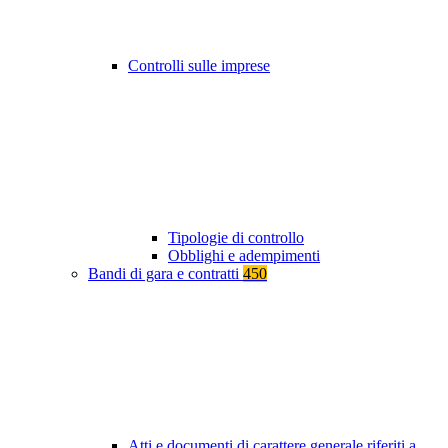
Controlli sulle imprese
Tipologie di controllo
Obblighi e adempimenti
Bandi di gara e contratti
450
Atti e documenti di carattere generale riferiti a