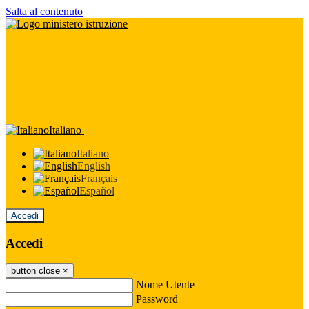
Salta al contenuto
Italiano
Italiano
English
Français
Español
Accedi
Accedi
button close
×
Nome Utente
Password