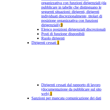
organizzativa con funzioni dirigenziali (da
pubblicare in tabelle che distinguano le
seguenti situazioni: dirigenti, dirigenti
individuati discrezionalmente, titolari di
posizione organizzativa con funzioni
dirigenziali)
9
Elenco posizioni dirigenziali discrezionali
Posti di funzione disponibili
Ruolo dirigenti
Dirigenti cessati
1
Dirigenti cessati dal rapporto di lavoro
(documentazione da pubblicare sul sito
web)
1
Sanzioni per mancata comunicazione dei dati