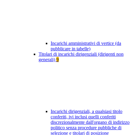
Incarichi amministrativi di vertice (da
pubblicare in tabelle)
Titolari di incarichi dirigenziali (dirigenti non
generali)
9
Incarichi dirigenziali, a qualsiasi titolo
conferiti, ivi inclusi quelli conferiti
discrezionalmente dall'organo di indirizzo
politico senza procedure pubbliche di
selezione e titolari di posizione