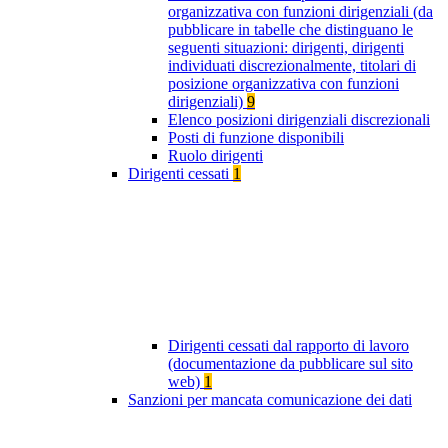
organizzativa con funzioni dirigenziali (da
pubblicare in tabelle che distinguano le
seguenti situazioni: dirigenti, dirigenti
individuati discrezionalmente, titolari di
posizione organizzativa con funzioni
dirigenziali)
9
Elenco posizioni dirigenziali discrezionali
Posti di funzione disponibili
Ruolo dirigenti
Dirigenti cessati
1
Dirigenti cessati dal rapporto di lavoro
(documentazione da pubblicare sul sito
web)
1
Sanzioni per mancata comunicazione dei dati