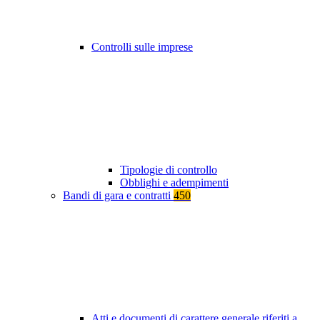
Controlli sulle imprese
Tipologie di controllo
Obblighi e adempimenti
Bandi di gara e contratti
450
Atti e documenti di carattere generale riferiti a