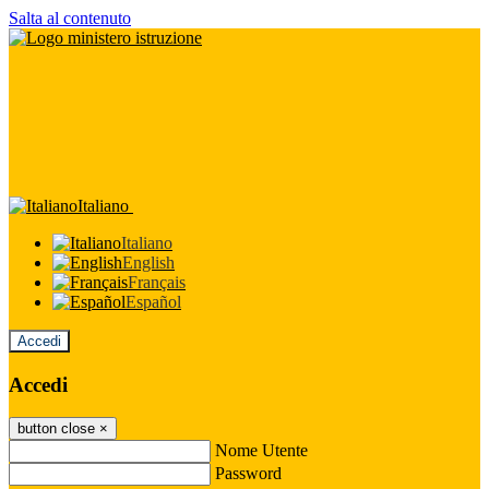
Salta al contenuto
Italiano
Italiano
English
Français
Español
Accedi
Accedi
button close
×
Nome Utente
Password