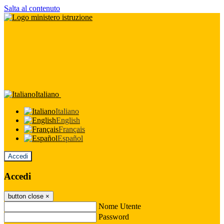
Salta al contenuto
Italiano
Italiano
English
Français
Español
Accedi
Accedi
button close
×
Nome Utente
Password