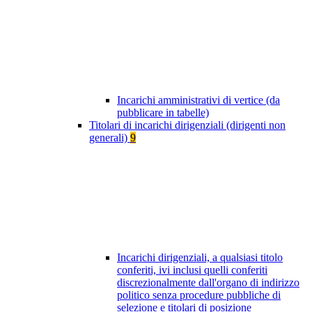
Incarichi amministrativi di vertice (da
pubblicare in tabelle)
Titolari di incarichi dirigenziali (dirigenti non
generali)
9
Incarichi dirigenziali, a qualsiasi titolo
conferiti, ivi inclusi quelli conferiti
discrezionalmente dall'organo di indirizzo
politico senza procedure pubbliche di
selezione e titolari di posizione