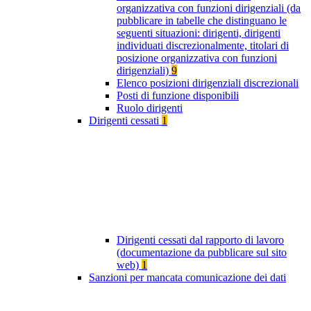
organizzativa con funzioni dirigenziali (da
pubblicare in tabelle che distinguano le
seguenti situazioni: dirigenti, dirigenti
individuati discrezionalmente, titolari di
posizione organizzativa con funzioni
dirigenziali)
9
Elenco posizioni dirigenziali discrezionali
Posti di funzione disponibili
Ruolo dirigenti
Dirigenti cessati
1
Dirigenti cessati dal rapporto di lavoro
(documentazione da pubblicare sul sito
web)
1
Sanzioni per mancata comunicazione dei dati