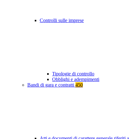
Controlli sulle imprese
Tipologie di controllo
Obblighi e adempimenti
Bandi di gara e contratti
450
Atti e documenti di carattere generale riferiti a