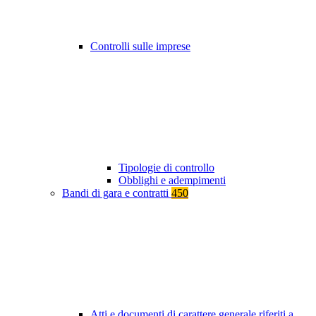
Controlli sulle imprese
Tipologie di controllo
Obblighi e adempimenti
Bandi di gara e contratti
450
Atti e documenti di carattere generale riferiti a