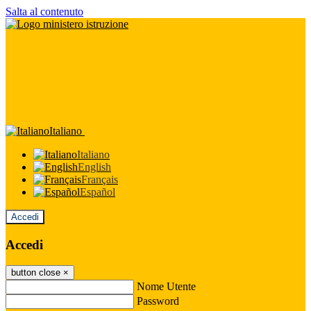
Salta al contenuto
Italiano
Italiano
English
Français
Español
Accedi
Accedi
button close
×
Nome Utente
Password