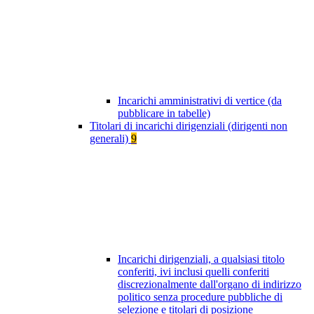
Incarichi amministrativi di vertice (da
pubblicare in tabelle)
Titolari di incarichi dirigenziali (dirigenti non
generali)
9
Incarichi dirigenziali, a qualsiasi titolo
conferiti, ivi inclusi quelli conferiti
discrezionalmente dall'organo di indirizzo
politico senza procedure pubbliche di
selezione e titolari di posizione