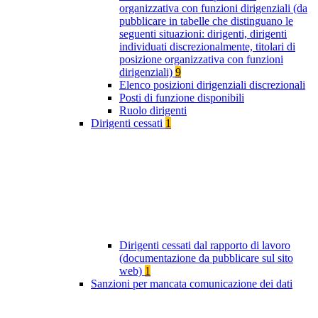
organizzativa con funzioni dirigenziali (da
pubblicare in tabelle che distinguano le
seguenti situazioni: dirigenti, dirigenti
individuati discrezionalmente, titolari di
posizione organizzativa con funzioni
dirigenziali)
9
Elenco posizioni dirigenziali discrezionali
Posti di funzione disponibili
Ruolo dirigenti
Dirigenti cessati
1
Dirigenti cessati dal rapporto di lavoro
(documentazione da pubblicare sul sito
web)
1
Sanzioni per mancata comunicazione dei dati