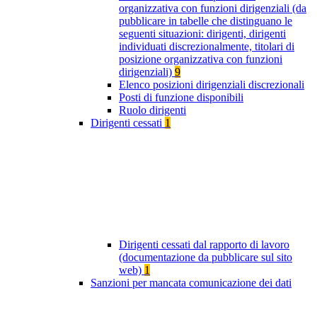
organizzativa con funzioni dirigenziali (da
pubblicare in tabelle che distinguano le
seguenti situazioni: dirigenti, dirigenti
individuati discrezionalmente, titolari di
posizione organizzativa con funzioni
dirigenziali)
9
Elenco posizioni dirigenziali discrezionali
Posti di funzione disponibili
Ruolo dirigenti
Dirigenti cessati
1
Dirigenti cessati dal rapporto di lavoro
(documentazione da pubblicare sul sito
web)
1
Sanzioni per mancata comunicazione dei dati