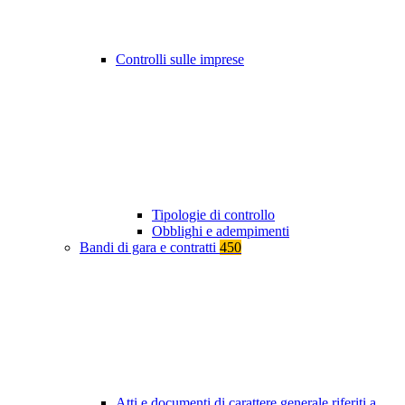
Controlli sulle imprese
Tipologie di controllo
Obblighi e adempimenti
Bandi di gara e contratti
450
Atti e documenti di carattere generale riferiti a