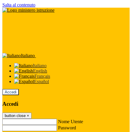
Salta al contenuto
Italiano
Italiano
English
Français
Español
Accedi
Accedi
button close
×
Nome Utente
Password