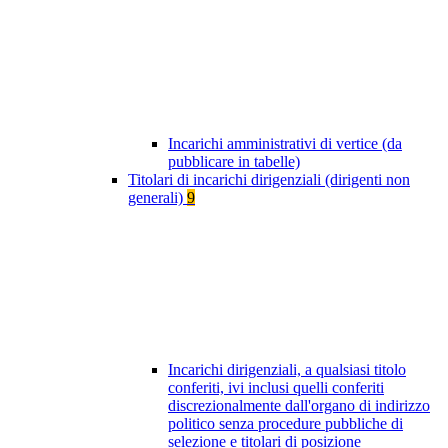
Incarichi amministrativi di vertice (da
pubblicare in tabelle)
Titolari di incarichi dirigenziali (dirigenti non
generali)
9
Incarichi dirigenziali, a qualsiasi titolo
conferiti, ivi inclusi quelli conferiti
discrezionalmente dall'organo di indirizzo
politico senza procedure pubbliche di
selezione e titolari di posizione