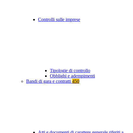
Controlli sulle imprese
Tipologie di controllo
Obblighi e adempimenti
Bandi di gara e contratti
450
Atti e documenti di carattere generale riferiti a