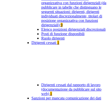
organizzativa con funzioni dirigenziali (da
pubblicare in tabelle che distinguano le
seguenti situazioni: dirigenti, dirigenti
individuati discrezionalmente, titolari di
posizione organizzativa con funzioni
dirigenziali)
9
Elenco posizioni dirigenziali discrezionali
Posti di funzione disponibili
Ruolo dirigenti
Dirigenti cessati
1
Dirigenti cessati dal rapporto di lavoro
(documentazione da pubblicare sul sito
web)
1
Sanzioni per mancata comunicazione dei dati