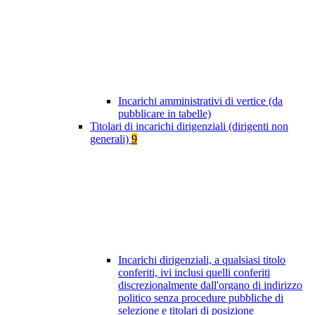
Incarichi amministrativi di vertice (da
pubblicare in tabelle)
Titolari di incarichi dirigenziali (dirigenti non
generali)
9
Incarichi dirigenziali, a qualsiasi titolo
conferiti, ivi inclusi quelli conferiti
discrezionalmente dall'organo di indirizzo
politico senza procedure pubbliche di
selezione e titolari di posizione