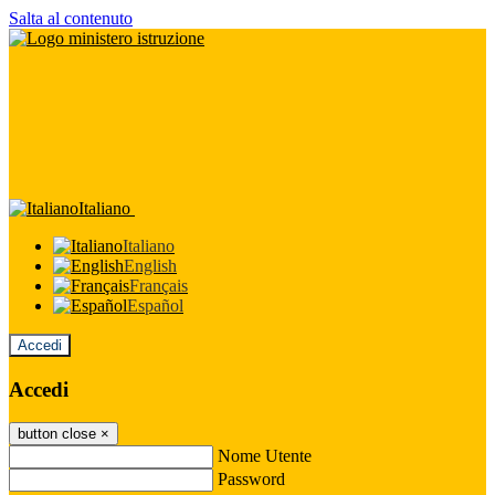
Salta al contenuto
Italiano
Italiano
English
Français
Español
Accedi
Accedi
button close
×
Nome Utente
Password