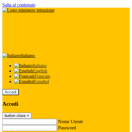
Salta al contenuto
Italiano
Italiano
English
Français
Español
Accedi
Accedi
button close
×
Nome Utente
Password