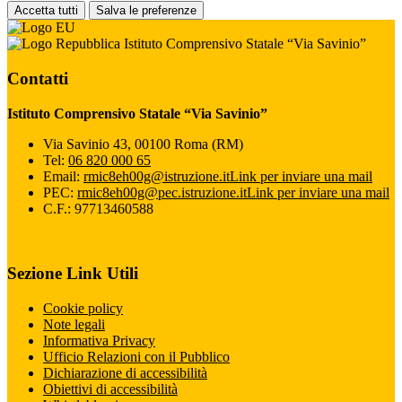
Accetta tutti
Salva le preferenze
Istituto Comprensivo Statale “Via Savinio”
Contatti
Istituto Comprensivo Statale “Via Savinio”
Via Savinio 43, 00100 Roma (RM)
Tel:
06 820 000 65
Email:
rmic8eh00g@istruzione.it
Link per inviare una mail
PEC:
rmic8eh00g@pec.istruzione.it
Link per inviare una mail
C.F.: 97713460588
Sezione Link Utili
Cookie policy
Note legali
Informativa Privacy
Ufficio Relazioni con il Pubblico
Dichiarazione di accessibilità
Obiettivi di accessibilità