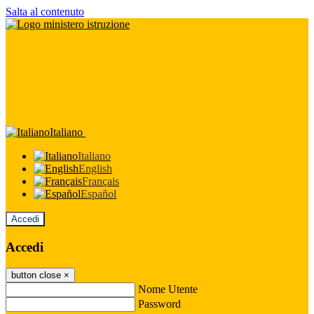
Salta al contenuto
Italiano
Italiano
English
Français
Español
Accedi
Accedi
button close
×
Nome Utente
Password