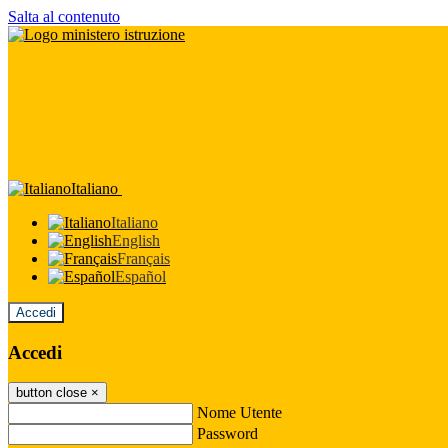
Salta al contenuto
Italiano
Italiano
English
Français
Español
Accedi
Accedi
button close
×
Nome Utente
Password