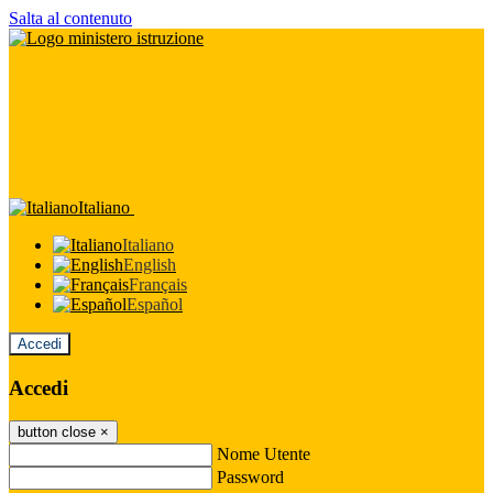
Salta al contenuto
Italiano
Italiano
English
Français
Español
Accedi
Accedi
button close
×
Nome Utente
Password