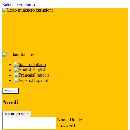
Salta al contenuto
Italiano
Italiano
English
Français
Español
Accedi
Accedi
button close
×
Nome Utente
Password