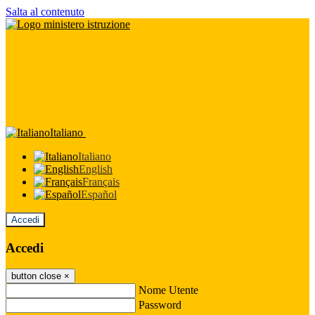
Salta al contenuto
Italiano
Italiano
English
Français
Español
Accedi
Accedi
button close
×
Nome Utente
Password