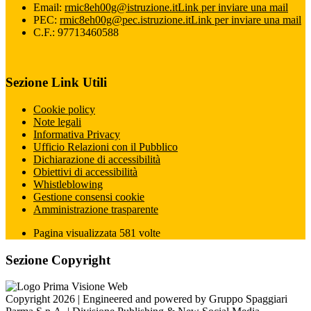
Email:
rmic8eh00g@istruzione.it
Link per inviare una mail
PEC:
rmic8eh00g@pec.istruzione.it
Link per inviare una mail
C.F.: 97713460588
Sezione Link Utili
Cookie policy
Note legali
Informativa Privacy
Ufficio Relazioni con il Pubblico
Dichiarazione di accessibilità
Obiettivi di accessibilità
Whistleblowing
Gestione consensi cookie
Amministrazione trasparente
Pagina visualizzata
581
volte
Sezione Copyright
Copyright 2026 | Engineered and powered by Gruppo Spaggiari