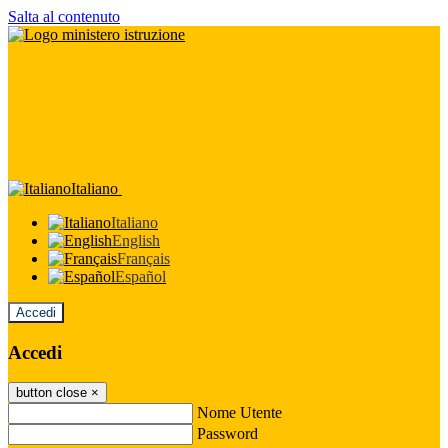
Salta al contenuto
Italiano
Italiano
English
Français
Español
Accedi
Accedi
button close
×
Nome Utente
Password