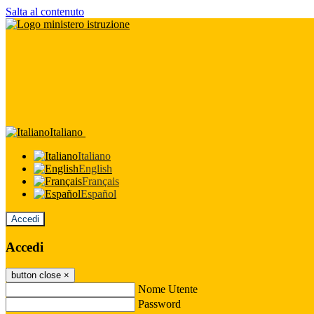
Salta al contenuto
Italiano
Italiano
English
Français
Español
Accedi
Accedi
button close
×
Nome Utente
Password