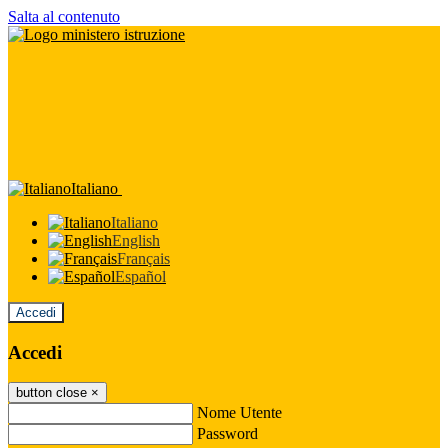
Salta al contenuto
Italiano
Italiano
English
Français
Español
Accedi
Accedi
button close
×
Nome Utente
Password