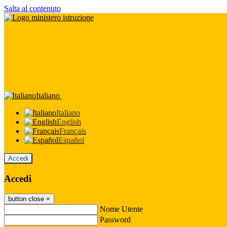
Salta al contenuto
Italiano
Italiano
English
Français
Español
Accedi
Accedi
button close
×
Nome Utente
Password