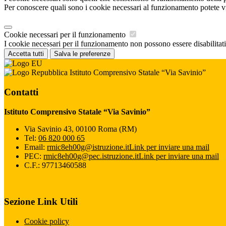
Per conoscere quali sono i cookie necessari al funzionamento potete v
Cookie necessari per il funzionamento
I cookie necessari per il funzionamento non possono essere disabilitati.
Accetta tutti
Salva le preferenze
Istituto Comprensivo Statale “Via Savinio”
Contatti
Istituto Comprensivo Statale “Via Savinio”
Via Savinio 43, 00100 Roma (RM)
Tel:
06 820 000 65
Email:
rmic8eh00g@istruzione.it
Link per inviare una mail
PEC:
rmic8eh00g@pec.istruzione.it
Link per inviare una mail
C.F.: 97713460588
Sezione Link Utili
Cookie policy