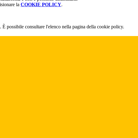
isionare la
COOKIE POLICY
.
 È possibile consultare l'elenco nella pagina della cookie policy.