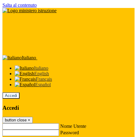
Salta al contenuto
Italiano
Italiano
English
Français
Español
Accedi
Accedi
button close
×
Nome Utente
Password