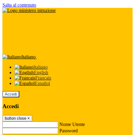
Salta al contenuto
Italiano
Italiano
English
Français
Español
Accedi
Accedi
button close
×
Nome Utente
Password