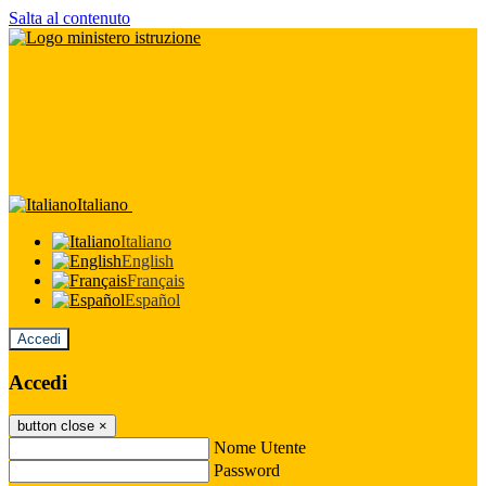
Salta al contenuto
Italiano
Italiano
English
Français
Español
Accedi
Accedi
button close
×
Nome Utente
Password