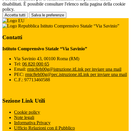
disabilitati. È possibile consultare l'elenco nella pagina della cookie
policy.
Accetta tutti
Salva le preferenze
Istituto Comprensivo Statale “Via Savinio”
Contatti
Istituto Comprensivo Statale “Via Savinio”
Via Savinio 43, 00100 Roma (RM)
Tel:
06 820 000 65
Email:
rmic8eh00g@istruzione.it
Link per inviare una mail
PEC:
rmic8eh00g@pec.istruzione.it
Link per inviare una mail
C.F.: 97713460588
Sezione Link Utili
Cookie policy
Note legali
Informativa Privacy
Ufficio Relazioni con il Pubblico