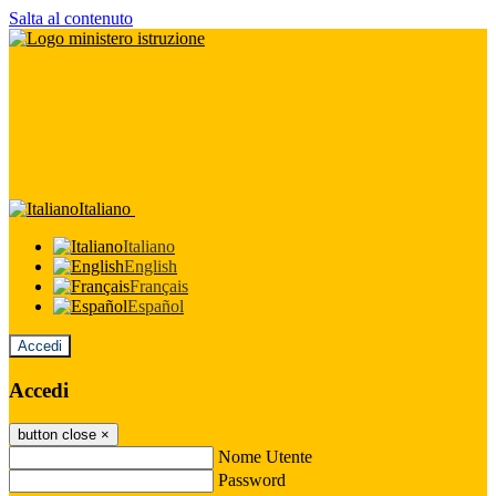
Salta al contenuto
Italiano
Italiano
English
Français
Español
Accedi
Accedi
button close
×
Nome Utente
Password