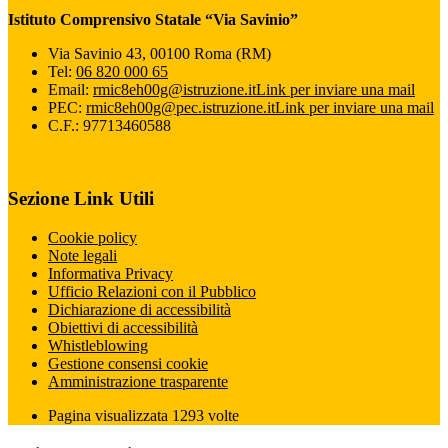
Istituto Comprensivo Statale “Via Savinio”
Via Savinio 43, 00100 Roma (RM)
Tel:
06 820 000 65
Email:
rmic8eh00g@istruzione.it
Link per inviare una mail
PEC:
rmic8eh00g@pec.istruzione.it
Link per inviare una mail
C.F.: 97713460588
Sezione Link Utili
Cookie policy
Note legali
Informativa Privacy
Ufficio Relazioni con il Pubblico
Dichiarazione di accessibilità
Obiettivi di accessibilità
Whistleblowing
Gestione consensi cookie
Amministrazione trasparente
Pagina visualizzata
1293
volte