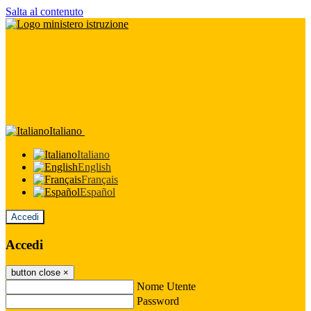
Salta al contenuto
Italiano
Italiano
English
Français
Español
Accedi
Accedi
button close
×
Nome Utente
Password