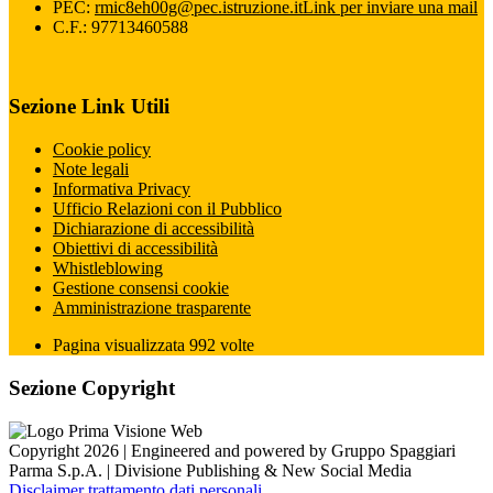
PEC:
rmic8eh00g@pec.istruzione.it
Link per inviare una mail
C.F.: 97713460588
Sezione Link Utili
Cookie policy
Note legali
Informativa Privacy
Ufficio Relazioni con il Pubblico
Dichiarazione di accessibilità
Obiettivi di accessibilità
Whistleblowing
Gestione consensi cookie
Amministrazione trasparente
Pagina visualizzata
992
volte
Sezione Copyright
Copyright 2026 | Engineered and powered by Gruppo Spaggiari
Parma S.p.A. | Divisione Publishing & New Social Media
Disclaimer trattamento dati personali