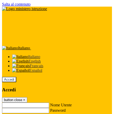
Salta al contenuto
Italiano
Italiano
English
Français
Español
Accedi
Accedi
button close
×
Nome Utente
Password