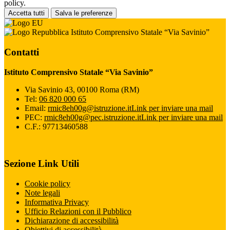
policy.
Accetta tutti
Salva le preferenze
Istituto Comprensivo Statale “Via Savinio”
Contatti
Istituto Comprensivo Statale “Via Savinio”
Via Savinio 43, 00100 Roma (RM)
Tel:
06 820 000 65
Email:
rmic8eh00g@istruzione.it
Link per inviare una mail
PEC:
rmic8eh00g@pec.istruzione.it
Link per inviare una mail
C.F.: 97713460588
Sezione Link Utili
Cookie policy
Note legali
Informativa Privacy
Ufficio Relazioni con il Pubblico
Dichiarazione di accessibilità
Obiettivi di accessibilità