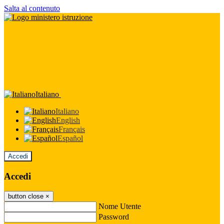
Salta al contenuto
Italiano
Italiano
English
Français
Español
Accedi
Accedi
button close
×
Nome Utente
Password