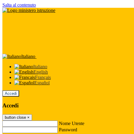
Salta al contenuto
Italiano
Italiano
English
Français
Español
Accedi
Accedi
button close
×
Nome Utente
Password