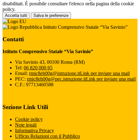
disabilitati. È possibile consultare l'elenco nella pagina della cookie
policy.
Accetta tutti
Salva le preferenze
Istituto Comprensivo Statale “Via Savinio”
Contatti
Istituto Comprensivo Statale “Via Savinio”
Via Savinio 43, 00100 Roma (RM)
Tel:
06 820 000 65
Email:
rmic8eh00g@istruzione.it
Link per inviare una mail
PEC:
rmic8eh00g@pec.istruzione.it
Link per inviare una mail
C.F.: 97713460588
Sezione Link Utili
Cookie policy
Note legali
Informativa Privacy
Ufficio Relazioni con il Pubblico