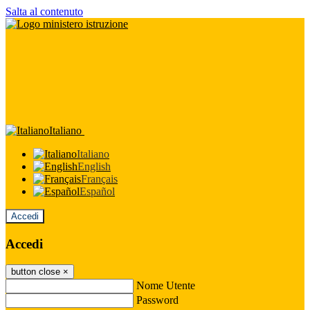
Salta al contenuto
Italiano
Italiano
English
Français
Español
Accedi
Accedi
button close
×
Nome Utente
Password