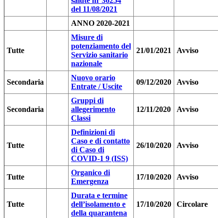
salute nr 36254
del 11/08/2021
ANNO 2020-2021
Misure di
potenziamento del
Tutte
21/01/2021
Avviso
Servizio sanitario
nazionale
Nuovo orario
Secondaria
09/12/2020
Avviso
Entrate / Uscite
Gruppi di
Secondaria
allegerimento
12/11/2020
Avviso
Classi
Definizioni di
Caso e di contatto
Tutte
26/10/2020
Avviso
di Caso di
COVID-1 9 (ISS)
Organico di
Tutte
17/10/2020
Avviso
Emergenza
Durata e termine
Tutte
dell’isolamento e
17/10/2020
Circolare
della quarantena