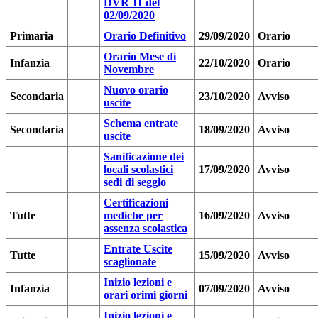
DVR 11 del
02/09/2020
Primaria
Orario Definitivo
29/09/2020
Orario
Orario Mese di
Infanzia
22/10/2020
Orario
Novembre
Nuovo orario
Secondaria
23/10/2020
Avviso
uscite
Schema entrate
Secondaria
18/09/2020
Avviso
uscite
Sanificazione dei
locali scolastici
17/09/2020
Avviso
sedi di seggio
Certificazioni
Tutte
mediche per
16/09/2020
Avviso
assenza scolastica
Entrate Uscite
Tutte
15/09/2020
Avviso
scaglionate
Inizio lezioni e
Infanzia
07/09/2020
Avviso
orari orimi giorni
Inizio lezioni e