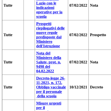
Lazio con le
Tutte
07/02/2022
Nota
indicazioni
operative per la
scuola
Prospetti
riepilogativi delle
nuove regole
Tutte
07/02/2022
Prospetto
predisposte dal
Ministero
dell'Istruzione
Nota del
Ministero della
Tutte
Salute, prot. n.
07/02/2022
Nota
9498 del
04.02.2022
Decreto-legge 26-
11-2021, n. 172.
Tutte
Obbligo vaccinale
10/12/2021
Decreto
per il personale
della scuola
Misure urgenti
per il