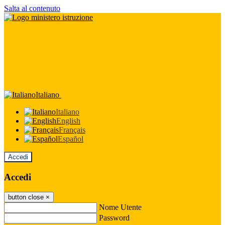
Salta al contenuto
Italiano
Italiano
English
Français
Español
Accedi
Accedi
button close
×
Nome Utente
Password