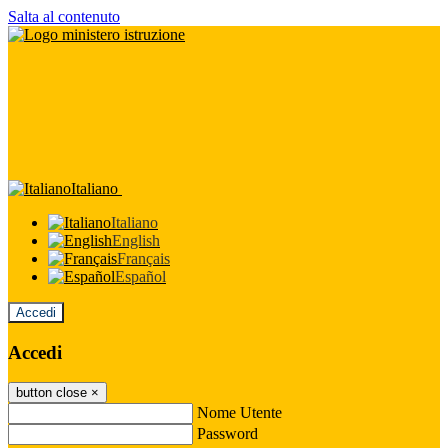
Salta al contenuto
Italiano
Italiano
English
Français
Español
Accedi
Accedi
button close
×
Nome Utente
Password