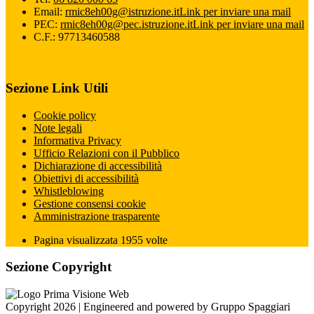
Email:
rmic8eh00g@istruzione.it
Link per inviare una mail
PEC:
rmic8eh00g@pec.istruzione.it
Link per inviare una mail
C.F.: 97713460588
Sezione Link Utili
Cookie policy
Note legali
Informativa Privacy
Ufficio Relazioni con il Pubblico
Dichiarazione di accessibilità
Obiettivi di accessibilità
Whistleblowing
Gestione consensi cookie
Amministrazione trasparente
Pagina visualizzata
1955
volte
Sezione Copyright
Copyright 2026 | Engineered and powered by Gruppo Spaggiari