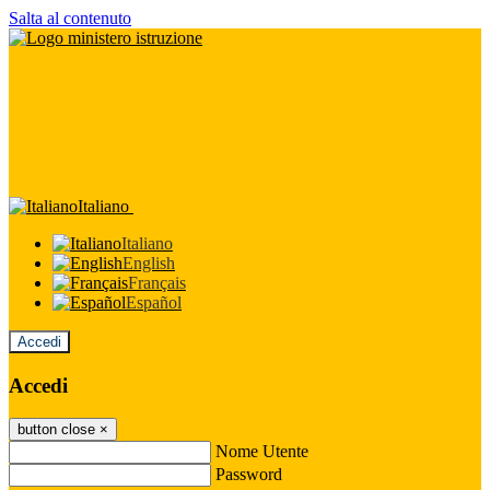
Salta al contenuto
Italiano
Italiano
English
Français
Español
Accedi
Accedi
button close
×
Nome Utente
Password