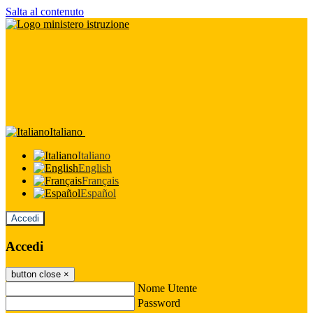
Salta al contenuto
Italiano
Italiano
English
Français
Español
Accedi
Accedi
button close
×
Nome Utente
Password