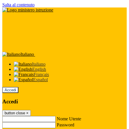
Salta al contenuto
Italiano
Italiano
English
Français
Español
Accedi
Accedi
button close
×
Nome Utente
Password