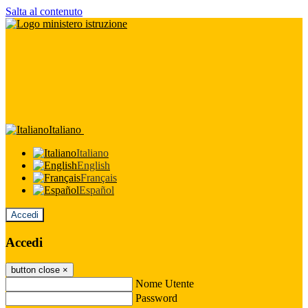
Salta al contenuto
Italiano
Italiano
English
Français
Español
Accedi
Accedi
button close
×
Nome Utente
Password