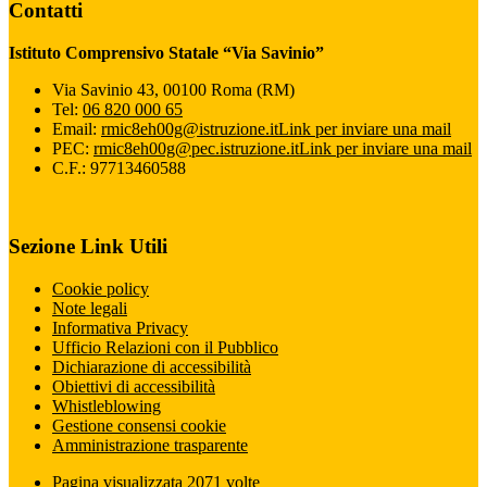
Contatti
Istituto Comprensivo Statale “Via Savinio”
Via Savinio 43, 00100 Roma (RM)
Tel:
06 820 000 65
Email:
rmic8eh00g@istruzione.it
Link per inviare una mail
PEC:
rmic8eh00g@pec.istruzione.it
Link per inviare una mail
C.F.: 97713460588
Sezione Link Utili
Cookie policy
Note legali
Informativa Privacy
Ufficio Relazioni con il Pubblico
Dichiarazione di accessibilità
Obiettivi di accessibilità
Whistleblowing
Gestione consensi cookie
Amministrazione trasparente
Pagina visualizzata
2071
volte