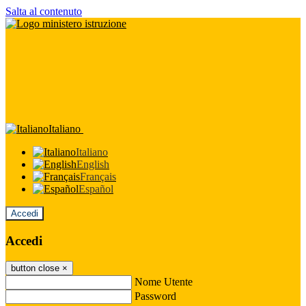
Salta al contenuto
Italiano
Italiano
English
Français
Español
Accedi
Accedi
button close
×
Nome Utente
Password