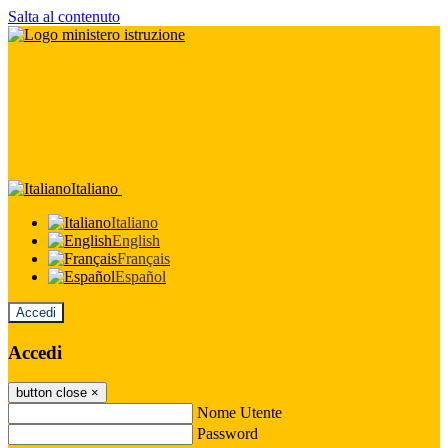
Salta al contenuto
Italiano
Italiano
English
Français
Español
Accedi
Accedi
button close
×
Nome Utente
Password