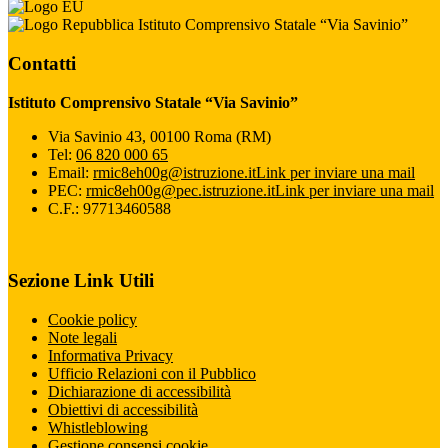
Istituto Comprensivo Statale “Via Savinio”
Contatti
Istituto Comprensivo Statale “Via Savinio”
Via Savinio 43, 00100 Roma (RM)
Tel:
06 820 000 65
Email:
rmic8eh00g@istruzione.it
Link per inviare una mail
PEC:
rmic8eh00g@pec.istruzione.it
Link per inviare una mail
C.F.: 97713460588
Sezione Link Utili
Cookie policy
Note legali
Informativa Privacy
Ufficio Relazioni con il Pubblico
Dichiarazione di accessibilità
Obiettivi di accessibilità
Whistleblowing
Gestione consensi cookie