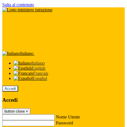
Salta al contenuto
Italiano
Italiano
English
Français
Español
Accedi
Accedi
button close
×
Nome Utente
Password