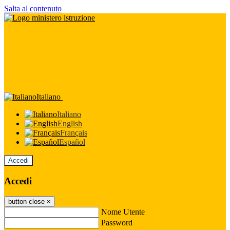
Salta al contenuto
Italiano
Italiano
English
Français
Español
Accedi
Accedi
button close
×
Nome Utente
Password