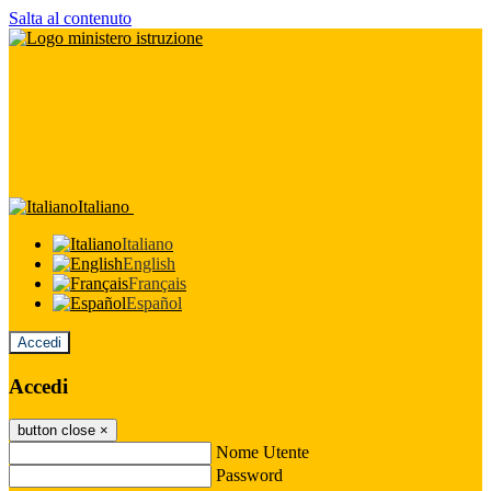
Salta al contenuto
Italiano
Italiano
English
Français
Español
Accedi
Accedi
button close
×
Nome Utente
Password